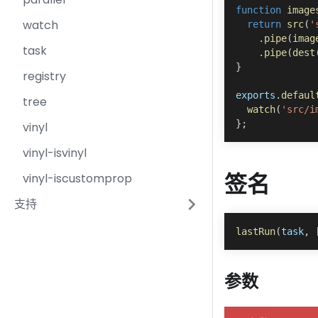
function
image
watch
return
src
(
'
.
pipe
(
imag
task
.
pipe
(
dest
}
registry
exports
.
defaul
tree
watch
(
'src/i
}
;
vinyl
vinyl-isvinyl
vinyl-iscustomprop
签名
支持
lastRun
(
task
,
参数