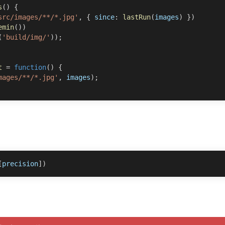
s
(
)
{
src/images/**/*.jpg'
,
{
since
:
lastRun
(
images
)
}
)
emin
(
)
)
(
'build/img/'
)
)
;
t
=
function
(
)
{
mages/**/*.jpg'
,
 images
)
;
[
precision
]
)