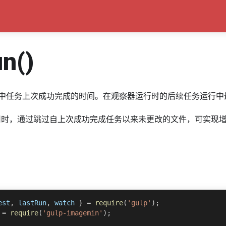
un()
中任务上次成功完成的时间。在观察器运行时的后续任务运行中
时，通过跳过自上次成功完成任务以来未更改的文件，可实现
est
,
 lastRun
,
 watch 
}
=
require
(
'gulp'
)
;
 
=
require
(
'gulp-imagemin'
)
;