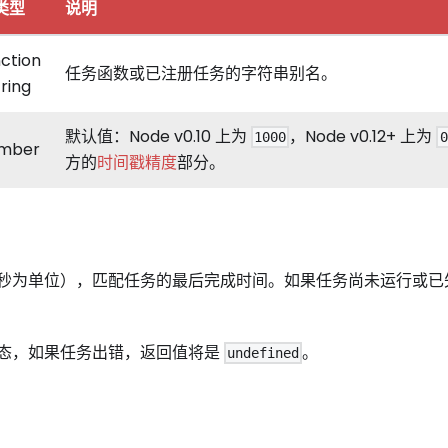
类型
说明
nction
任务函数或已注册任务的字符串别名。
tring
默认值：Node v0.10 上为
，Node v0.12+ 上为
1000
0
mber
方的
时间戳精度
部分。
秒为单位），匹配任务的最后完成时间。如果任务尚未运行或已
态，如果任务出错，返回值将是
。
undefined