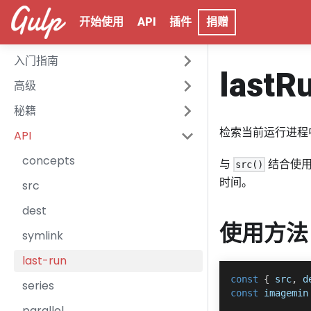
开始使用
API
插件
捐赠
入门指南
lastR
高级
秘籍
检索当前运行进程
API
concepts
与
结合使用
src()
时间。
src
dest
使用方法
symlink
last-run
const
{
 src
,
 d
series
const
 imagemin
parallel