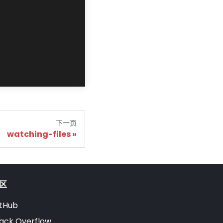
下一页
watching-files
区
tHub
ack Overflow