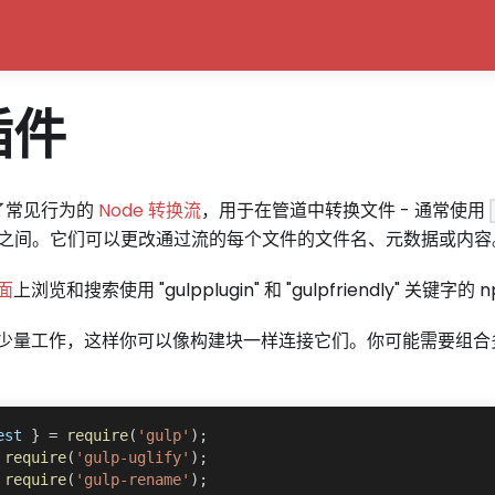
插件
装了常见行为的
Node 转换流
，用于在管道中转换文件 - 通常使用
之间。它们可以更改通过流的每个文件的文件名、元数据或内容
面
上浏览和搜索使用 "gulpplugin" 和 "gulpfriendly" 关键字的
少量工作，这样你可以像构建块一样连接它们。你可能需要组合
est 
}
=
require
(
'gulp'
)
;
require
(
'gulp-uglify'
)
;
require
(
'gulp-rename'
)
;