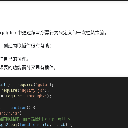
gulpfile 中通过编写所需行为来定义的一次性转换流。
，创建内联插件很有帮助：
护自己的插件。
想要的功能而分叉现有插件。
est 
}
=
require
(
'gulp'
)
;
require
(
'uglify-js'
)
;
 
=
require
(
'through2'
)
;
t
=
function
(
)
{
src/*.js'
)
建内联插件，而不是使用 gulp-uglify
ugh2
.
obj
(
function
(
file
,
 _
,
 cb
)
{