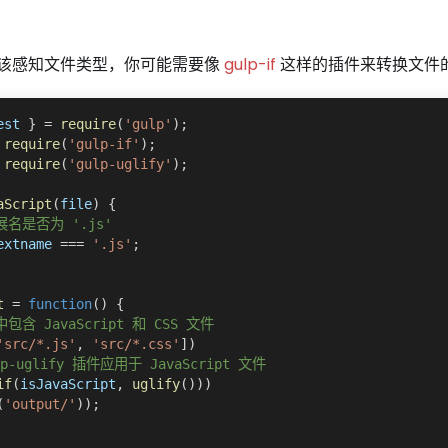
该感知文件类型，你可能需要像
gulp-if
这样的插件来转换文件
est 
}
=
require
(
'gulp'
)
;
require
(
'gulp-if'
)
;
require
(
'gulp-uglify'
)
;
aScript
(
file
)
{
展名是否为 '.js'
extname
===
'.js'
;
t
=
function
(
)
{
包含 JavaScript 和 CSS 文件
'src/*.js'
,
'src/*.css'
]
)
lp-uglify 插件应用于 JavaScript 文件
if
(
isJavaScript
,
uglify
(
)
)
)
(
'output/'
)
)
;