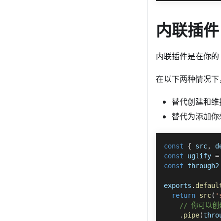
内联插件
内联插件是在你的 
在以下两种情况下
替代创建和维
替代为添加你
const
{
 src
,
 d
const
 uglify 
=
const
 through2
exports
.
defaul
return
src
(
'
// 你可以创
.
pipe
(
thro