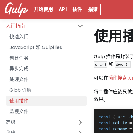
开始使用
API
插件
捐赠
入门指南
使用
快速入门
JavaScript 和 Gulpfiles
Gulp 插件是封
创建任务
和
src()
dest()
异步完成
可以在
插件搜索页
处理文件
Glob 详解
每个插件应该只做
效果。
使用插件
监视文件
const
{
 src
,
 d
高级
const
 uglify 
=
const
 rename 
=
秘籍