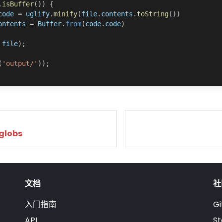
.
isBuffer
(
)
)
{
code 
=
 uglify
.
minify
(
file
.
contents
.
toString
(
)
)
ontents
=
Buffer
.
from
(
code
.
code
)
 file
)
;
(
'output/'
)
)
;
globs
文档
社
入门指南
Gi
API
St