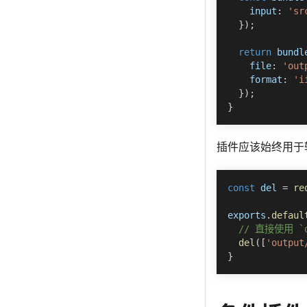
input
:
'sr
}
)
;
return
 bundl
file
:
'out
format
:
'i
}
)
;
}
插件应该始终用于
const
 del 
=
re
exports
.
defaul
// 直接使用 `d
del
(
[
'output
}