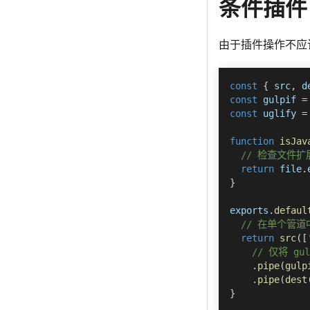
条件插件
由于插件操作不应
const
{
 src
,
 d
const
 gulpif 
=
const
 uglify 
=
function
isJav
// 检查文件扩
return
 file
.
}
exports
.
defaul
// 在单个管道中
return
src
(
[
// 仅将 gu
.
pipe
(
gulp
.
pipe
(
dest
}