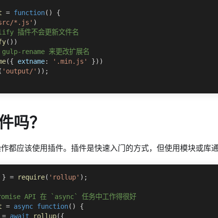
t
=
function
(
)
{
src/*.js'
)
uglify 插件不会更新文件名
fy
(
)
)
gulp-rename 来更改扩展名
me
(
{
extname
:
'.min.js'
}
)
)
(
'output/'
)
)
;
件吗？
所有操作都应该使用插件。插件是快速入门的方式，但使用模块或库
 
}
=
require
(
'rollup'
)
;
Promise API 在 `async` 任务中工作得很好
t
=
async
function
(
)
{
 
=
await
rollup
(
{