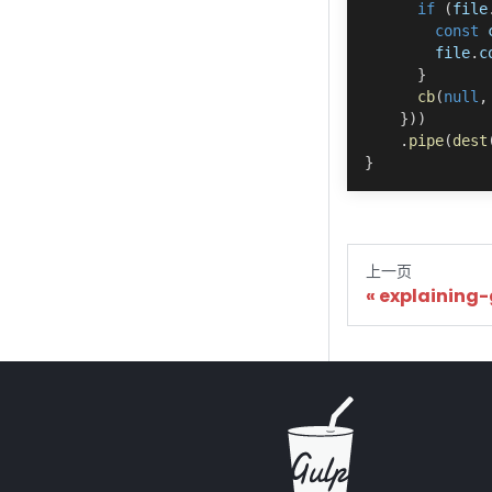
if
(
file
const
 
        file
.
c
}
cb
(
null
,
}
)
)
.
pipe
(
dest
}
上一页
explaining-