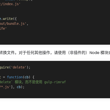
c/index.js'
e
.
write
(
{
put/bundle.js'
,
ife'
转换文件。对于任何其他操作，请使用（非插件的）Node 模块
quire
(
'delete'
)
;
t
=
function
(
cb
)
{
elete` 模块，而不是使用 gulp-rimraf
/*.js'
]
,
 cb
)
;