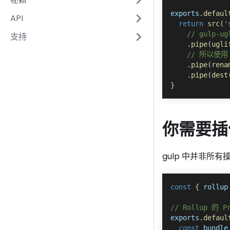
exports
.
defaul
API
return
src
(
'
// gulp-
支持
.
pipe
(
ugli
// 所以使用 
.
pipe
(
rena
.
pipe
(
dest
}
你需要插
gulp 中并非
const
{
 rollup
// Rollup 的 
exports
.
defaul
const
 bundle